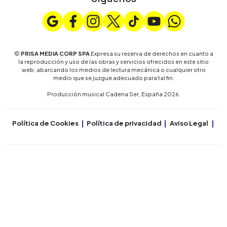
©
PRISA MEDIA CORP SPA
Expresa su reserva de derechos en cuanto a
la reproducción y uso de las obras y servicios ofrecidos en este sitio
web, abarcando los medios de lectura mecánica o cualquier otro
medio que se juzgue adecuado para tal fin.
Producción musical Cadena Ser, España 2026.
Política de Cookies
Política de privacidad
Aviso Legal
Co