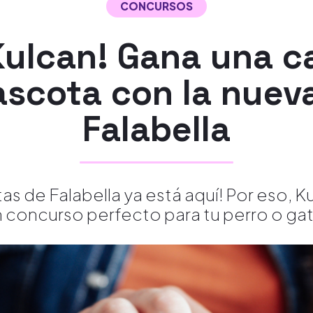
CONCURSOS
ulcan! Gana una c
ascota con la nuev
Falabella
s de Falabella ya está aquí! Por eso, K
 concurso perfecto para tu perro o ga