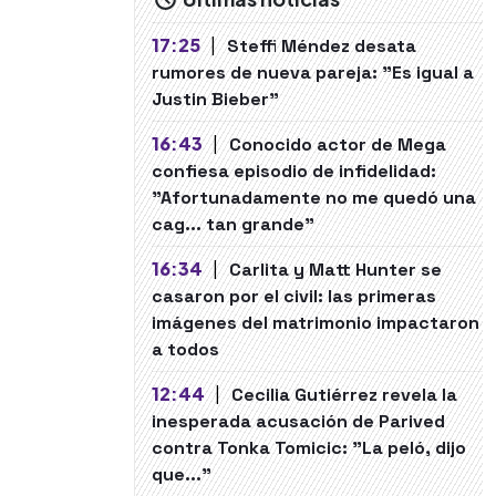
17:25
|
Steffi Méndez desata
rumores de nueva pareja: "Es igual a
Justin Bieber"
16:43
|
Conocido actor de Mega
confiesa episodio de infidelidad:
"Afortunadamente no me quedó una
cag... tan grande"
16:34
|
Carlita y Matt Hunter se
casaron por el civil: las primeras
imágenes del matrimonio impactaron
a todos
12:44
|
Cecilia Gutiérrez revela la
inesperada acusación de Parived
contra Tonka Tomicic: "La peló, dijo
que..."