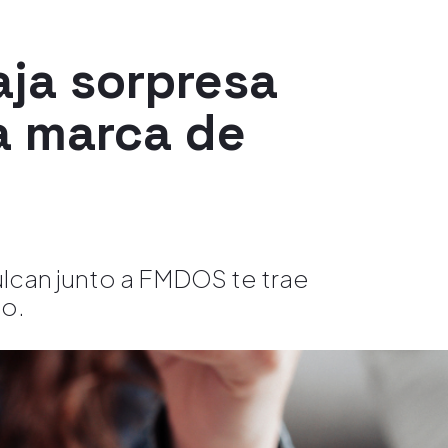
aja sorpresa
a marca de
ulcan junto a FMDOS te trae
to.