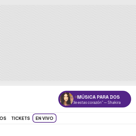
MÚSICA PARA DOS
"Donde estas corazón"
— Shakira
OS
TICKETS
EN VIVO