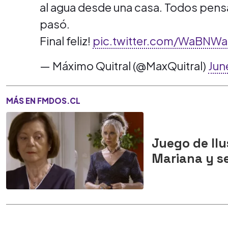
al agua desde una casa. Todos pens
pasó.
Final feliz!
pic.twitter.com/WaBNW
— Máximo Quitral (@MaxQuitral)
Jun
MÁS EN FMDOS.CL
Juego de Ilu
Mariana y se