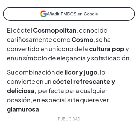
Añadir FMDOS en Google
El cóctel
Cosmopolitan
, conocido
cariñosamente como
Cosmo
, se ha
convertido en un ícono de la
cultura pop
y
en un símbolo de elegancia y sofisticación.
Su combinación de
licor y jugo
, lo
convierte en un
cóctel refrescante y
deliciosa,
perfecta para cualquier
ocasión, en especial si te quiere ver
glamurosa
.