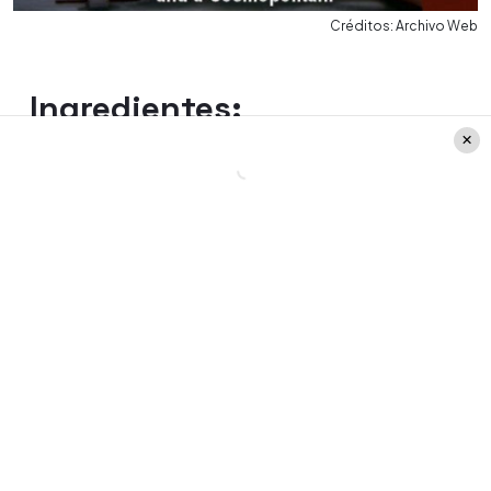
Créditos: Archivo Web
Ingredientes:
2 oz de Vodka
-
Puede ser regular o
saborizado.
1/2 oz de Triple sec
-
El licor dulce de
naranja le da una profundidad cítrica.
1/2 de jugo de limón
-
Le da a la bebida un
final brillante y ácido.
3/4 oz de jugo de arándano
-
Para un
sabor ácido y un bonito color rosa.
Instrucciones: