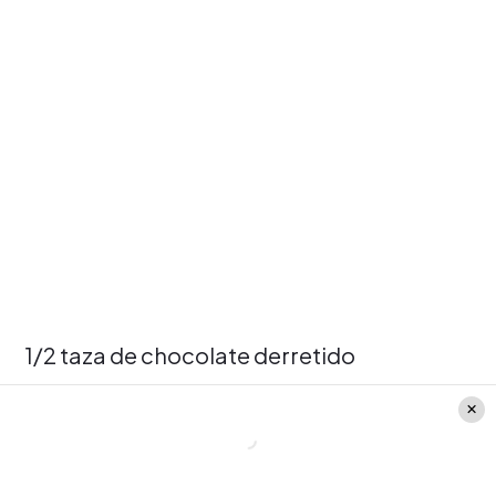
1/2 taza de chocolate derretido
Cubitos de hielo
2 cucharaditas de azúcar (ajustable según
las preferencias)