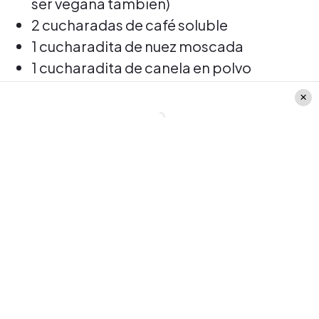
ser vegana también)
2 cucharadas de café soluble
1 cucharadita de nuez moscada
1 cucharadita de canela en polvo
3 clavos de olor
Cáscaras de 1 naranja
2 cucharadita de esencia de cola de
mono
1 cucharadita de esencia de vainilla
Canela entera
En una olla debes poner la leche junto con
la leche condensada y revolver, luego
añadir las esencias de vainilla y cola de
mono y volver a mezclar.