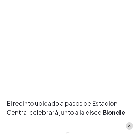
El recinto ubicado a pasos de Estación
Central celebrará junto a la disco
Blondie
la llegada del nuevo año. Con clásicos de
los 90' y con una presentación de la banda