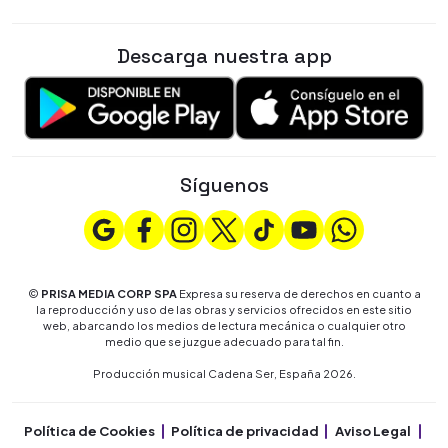
Descarga nuestra app
Síguenos
©
PRISA MEDIA CORP SPA
Expresa su reserva de derechos en cuanto a
la reproducción y uso de las obras y servicios ofrecidos en este sitio
web, abarcando los medios de lectura mecánica o cualquier otro
medio que se juzgue adecuado para tal fin.
Producción musical Cadena Ser, España 2026.
Política de Cookies
Política de privacidad
Aviso Legal
Co