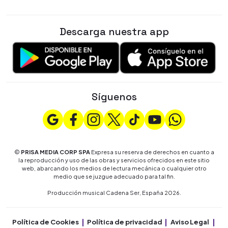
Descarga nuestra app
Síguenos
©
PRISA MEDIA CORP SPA
Expresa su reserva de derechos en cuanto a
la reproducción y uso de las obras y servicios ofrecidos en este sitio
web, abarcando los medios de lectura mecánica o cualquier otro
medio que se juzgue adecuado para tal fin.
Producción musical Cadena Ser, España 2026.
Política de Cookies
Política de privacidad
Aviso Legal
Co