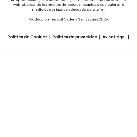
web, abarcando los medios de lectura mecánica o cualquier otro
medio que se juzgue adecuado para tal fin.
Producción musical Cadena Ser, España 2026.
Política de Cookies
Política de privacidad
Aviso Legal
Co