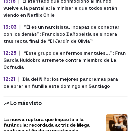
13:18
|
El atentado que conmocionó al mundo
vuelve a la pantalla: la miniserie que todos están
viendo en Netflix Chile
13:03
|
"Él es un narcisista, incapaz de conectar
con los demás": Francisco Dañobeitía se sincera
tras recta final de "El Jardín de Olivia"
12:25
|
"Este grupo de enfermos mentales...": Fran
García Huidobro arremete contra miembro de La
Cofradía
12:21
|
Día del Niño: los mejores panoramas para
celebrar en familia este domingo en Santiago
Lo más visto
La nueva ruptura que impacta a la
farándula: recordada actriz de Mega
confirma el fin de su matrimonio