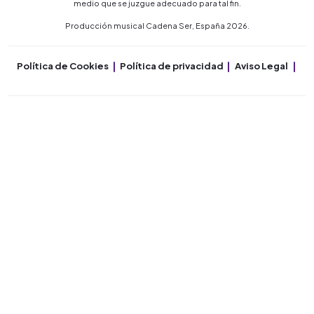
medio que se juzgue adecuado para tal fin.
Producción musical Cadena Ser, España 2026.
Política de Cookies
Política de privacidad
Aviso Legal
Co