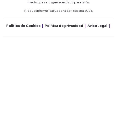
medio que se juzgue adecuado para tal fin.
Producción musical Cadena Ser, España 2026.
Política de Cookies
Política de privacidad
Aviso Legal
Co