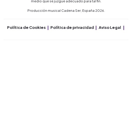
medio que se juzgue adecuado para tal fin.
Producción musical Cadena Ser, España 2026.
Política de Cookies
Política de privacidad
Aviso Legal
Co