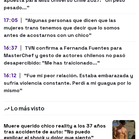
apuesta para Miss Universo Chile 2027: "Un peso
pesado..."
17:05
|
"Algunas personas que dicen que las
mujeres trans tenemos que decir que lo somos
antes de acostarnos con un chico"
16:37
|
TVN confirma a Fernanda Fuentes para
MasterChef y gesto de actores chilenos no pasó
desapercibido: "Me has traicionado..."
16:12
|
"Fue mi peor relación. Estaba embarazada y
sufría violencia constante. Perdí a mi guagua por lo
mismo"
Lo más visto
Muere querido chico reality a los 37 años
tras accidente de auto: "No puedo
explicar el shock y dolor que siento"