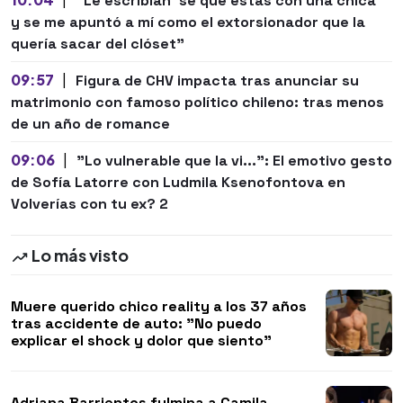
"Le escribían 'sé que estás con una chica'
y se me apuntó a mí como el extorsionador que la
quería sacar del clóset"
09:57
|
Figura de CHV impacta tras anunciar su
matrimonio con famoso político chileno: tras menos
de un año de romance
09:06
|
"Lo vulnerable que la vi...": El emotivo gesto
de Sofía Latorre con Ludmila Ksenofontova en
Volverías con tu ex? 2
Lo más visto
Muere querido chico reality a los 37 años
tras accidente de auto: "No puedo
explicar el shock y dolor que siento"
Adriana Barrientos fulmina a Camila