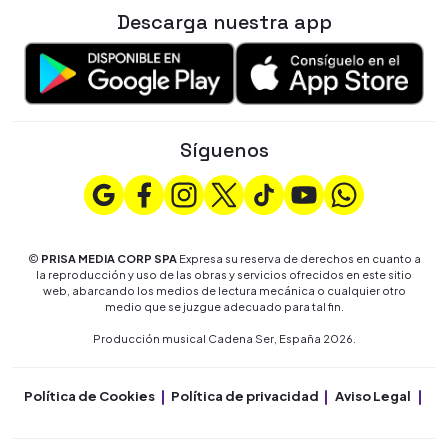
Descarga nuestra app
Síguenos
©
PRISA MEDIA CORP SPA
Expresa su reserva de derechos en cuanto a
la reproducción y uso de las obras y servicios ofrecidos en este sitio
web, abarcando los medios de lectura mecánica o cualquier otro
medio que se juzgue adecuado para tal fin.
Producción musical Cadena Ser, España 2026.
Política de Cookies
Política de privacidad
Aviso Legal
Co