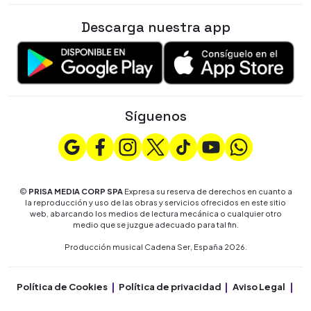
Descarga nuestra app
Síguenos
©
PRISA MEDIA CORP SPA
Expresa su reserva de derechos en cuanto a
la reproducción y uso de las obras y servicios ofrecidos en este sitio
web, abarcando los medios de lectura mecánica o cualquier otro
medio que se juzgue adecuado para tal fin.
Producción musical Cadena Ser, España 2026.
Política de Cookies
Política de privacidad
Aviso Legal
Co