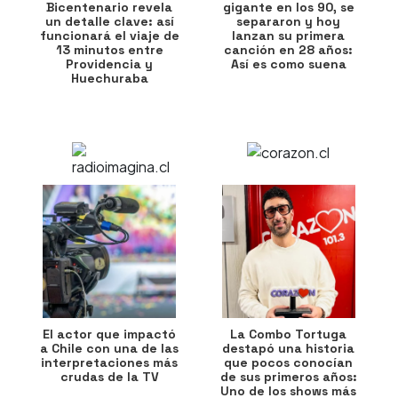
Bicentenario revela
gigante en los 90, se
un detalle clave: así
separaron y hoy
funcionará el viaje de
lanzan su primera
13 minutos entre
canción en 28 años:
Providencia y
Así es como suena
Huechuraba
El actor que impactó
La Combo Tortuga
a Chile con una de las
destapó una historia
interpretaciones más
que pocos conocían
crudas de la TV
de sus primeros años:
Uno de los shows más