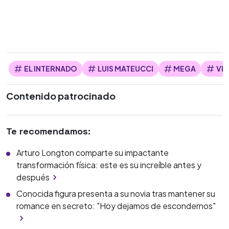
EL INTERNADO
LUIS MATEUCCI
MEGA
VI
Contenido patrocinado
Te recomendamos:
Arturo Longton comparte su impactante
transformación física: este es su increíble antes y
después
Conocida figura presenta a su novia tras mantener su
romance en secreto: "Hoy dejamos de escondernos"