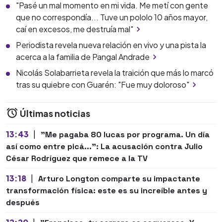
"Pasé un mal momento en mi vida. Me metí con gente
que no correspondía... Tuve un pololo 10 años mayor,
caí en excesos, me destruía mal"
Periodista revela nueva relación en vivo y una pista la
acerca a la familia de Pangal Andrade
Nicolás Solabarrieta revela la traición que más lo marcó
tras su quiebre con Guarén: "Fue muy doloroso"
Últimas noticias
13:43
|
"Me pagaba 80 lucas por programa. Un día
así como entre picá...": La acusación contra Julio
César Rodríguez que remece a la TV
13:18
|
Arturo Longton comparte su impactante
transformación física: este es su increíble antes y
después