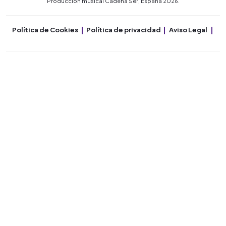
Producción musical Cadena Ser, España 2026.
Política de Cookies
Política de privacidad
Aviso Legal
Co