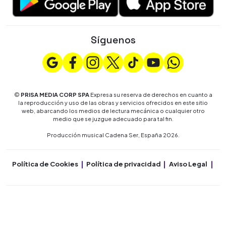
Síguenos
©
PRISA MEDIA CORP SPA
Expresa su reserva de derechos en cuanto a
la reproducción y uso de las obras y servicios ofrecidos en este sitio
web, abarcando los medios de lectura mecánica o cualquier otro
medio que se juzgue adecuado para tal fin.
Producción musical Cadena Ser, España 2026.
Política de Cookies
Política de privacidad
Aviso Legal
Co