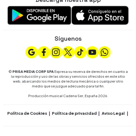
Síguenos
©
PRISA MEDIA CORP SPA
Expresa su reserva de derechos en cuanto a
la reproducción y uso de las obras y servicios ofrecidos en este sitio
web, abarcando los medios de lectura mecánica o cualquier otro
medio que se juzgue adecuado para tal fin.
Producción musical Cadena Ser, España 2026.
Política de Cookies
Política de privacidad
Aviso Legal
Co