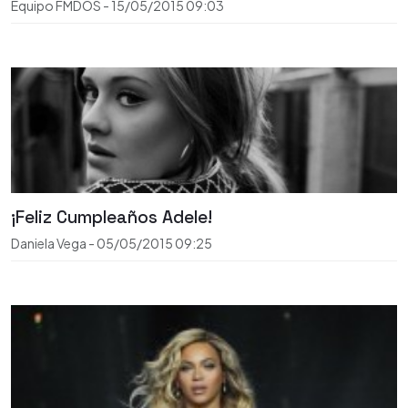
Equipo FMDOS
-
15/05/2015
09:03
¡Feliz Cumpleaños Adele!
Daniela Vega
-
05/05/2015
09:25