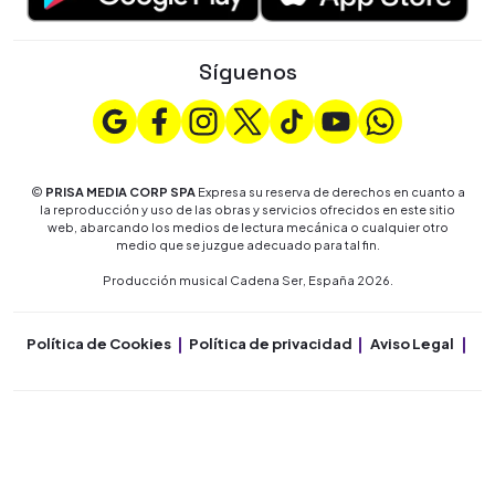
Síguenos
©
PRISA MEDIA CORP SPA
Expresa su reserva de derechos en cuanto a
la reproducción y uso de las obras y servicios ofrecidos en este sitio
web, abarcando los medios de lectura mecánica o cualquier otro
medio que se juzgue adecuado para tal fin.
Producción musical Cadena Ser, España 2026.
Política de Cookies
Política de privacidad
Aviso Legal
Co