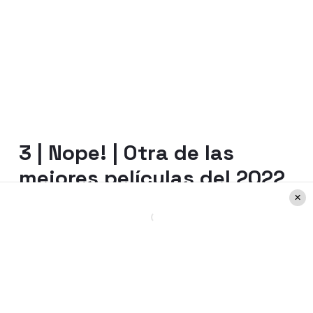
3 |
Nope! | Otra de las
mejores películas del 2022
En su sinopsis, esta historia indica: "Los
cuidadores de un rancho de caballos de
California se cruzan con una fuerza
misteriosa que afecta el comportamiento
humano y animal". Es el más reciente