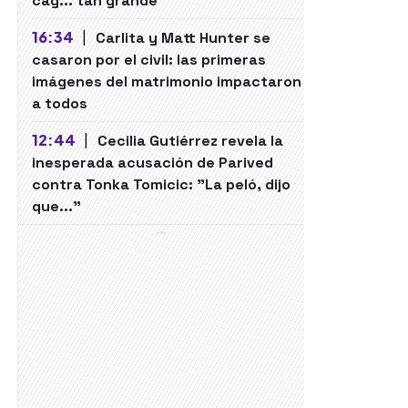
cag... tan grande"
16:34
|
Carlita y Matt Hunter se
casaron por el civil: las primeras
imágenes del matrimonio impactaron
a todos
12:44
|
Cecilia Gutiérrez revela la
inesperada acusación de Parived
contra Tonka Tomicic: "La peló, dijo
que..."