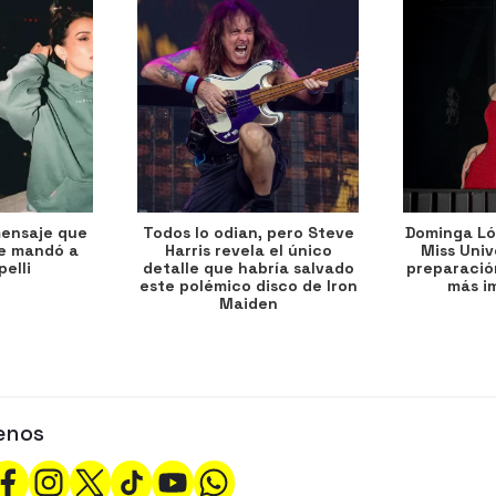
mensaje que
Todos lo odian, pero Steve
Dominga Lóp
le mandó a
Harris revela el único
Miss Univ
elli
detalle que habría salvado
preparación
este polémico disco de Iron
más i
Maiden
enos