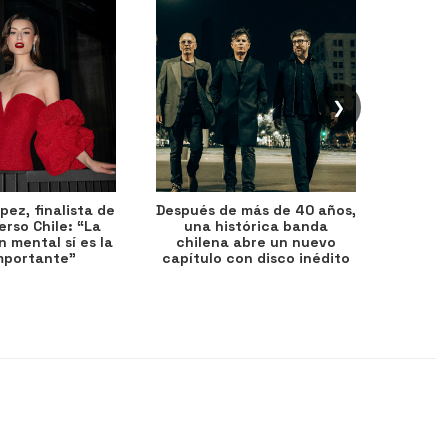
❯
ez, finalista de
Después de más de 40 años,
Ante 
erso Chile: “La
una histórica banda
petr
 mental sí es la
chilena abre un nuevo
precio
mportante”
capítulo con disco inédito