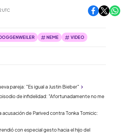
02
UTC
 DOGGENWEILER
NEME
VIDEO
a pareja: "Es igual a Justin Bieber"
isodio de infidelidad: "Afortunadamente no me
da acusación de Parived contra Tonka Tomicic:
rendió con especial gesto hacia el hijo del