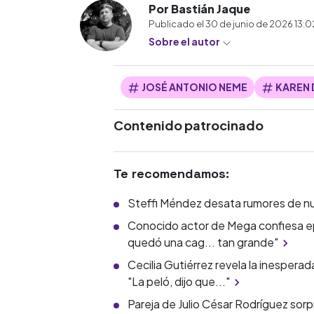
Por Bastián Jaque
Publicado el
30 de junio de 2026 13:
Sobre el autor
JOSÉ ANTONIO NEME
KAREN
Contenido patrocinado
Te recomendamos:
Steffi Méndez desata rumores de nuev
Conocido actor de Mega confiesa ep
quedó una cag... tan grande"
Cecilia Gutiérrez revela la inespera
"La peló, dijo que..."
Pareja de Julio César Rodríguez sorp