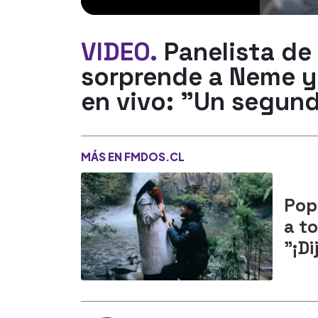
VIDEO.
Panelista de
sorprende a Neme y
en vivo: "Un segund
MÁS EN FMDOS.CL
Pop
a t
"¡Di