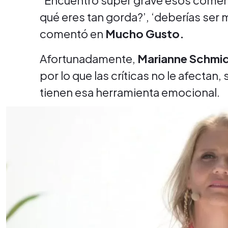
"Encuentro súper grave esos comen
qué eres tan gorda?’, ‘deberías ser má
comentó en
Mucho Gusto.
Afortunadamente,
Marianne Schmi
por lo que las críticas no le afecta
tienen esa herramienta emocional.