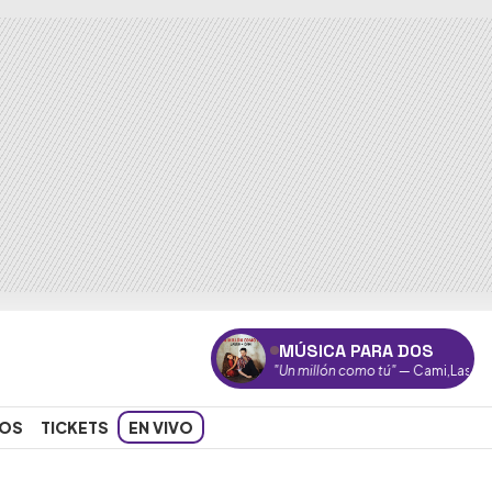
MÚSICA PARA DOS
"Un millón como tú"
— Cami,Lasso
OS
TICKETS
EN VIVO