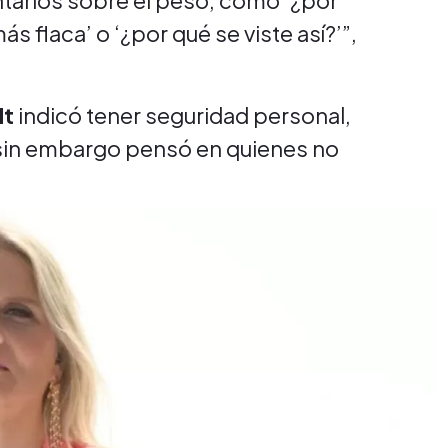
tarios sobre el peso, como ‘¿por
s flaca’ o ‘¿por qué se viste así?’”,
dt
indicó tener seguridad personal,
n, sin embargo pensó en quienes no