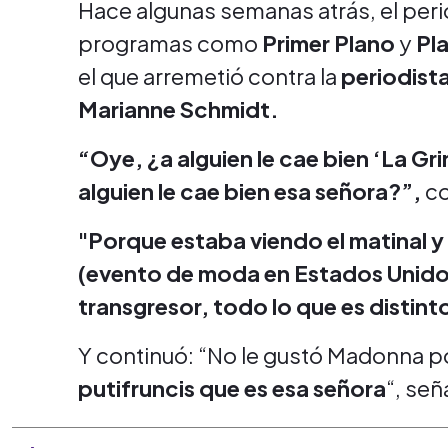
Hace algunas semanas atrás, el peri
programas como
Primer Plano
y
Pl
el que arremetió contra la
periodista
Marianne Schmidt.
“Oye, ¿a alguien le cae bien ‘La G
alguien le cae bien esa señora?”,
co
"Porque estaba viendo el matinal y
(evento de moda en Estados Unidos)
transgresor, todo lo que es distint
Y continuó: “No le gustó Madonna p
putifruncis que es esa señora
“, señ