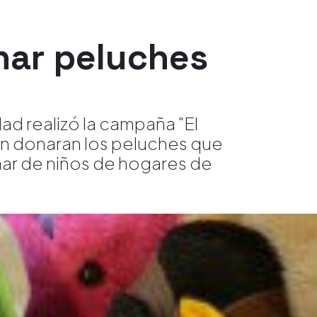
nar peluches
ad realizó la campaña "El
ión donaran los peluches que
nar de niños de hogares de