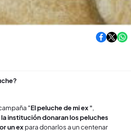
luche?
a campaña "
El peluche de mi ex "
,
la institución donaran los peluches
r un ex
para donarlos a un centenar