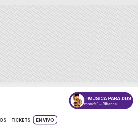
MÚSICA PARA DOS
"Diamonds"
— Rihanna
OS
TICKETS
EN VIVO