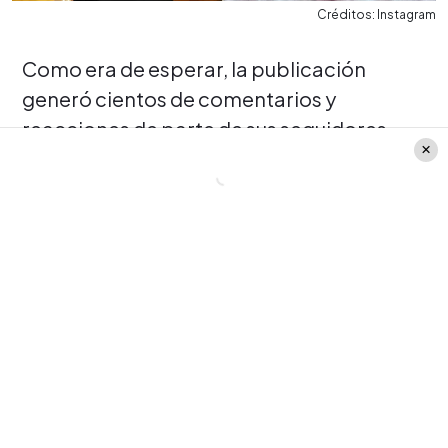
Créditos: Instagram
Como era de esperar, la publicación
generó cientos de comentarios y
reacciones de parte de sus seguidores,
colegas, amigos y familia.
Fue aquí cuando su madre
Claudia Pérez
escribió:
"Mi amor te amo siempre"
,
comentario que generó varios likes,
mientras que su padre, el actor
Rodrigo
Muñoz
reposteó la noticia junto a dos
corazones.