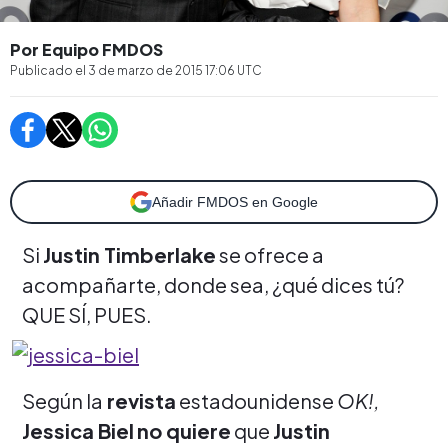
Por Equipo FMDOS
Publicado el
3 de marzo de 2015 17:06
UTC
Añadir FMDOS en Google
Si
Justin Timberlake
se ofrece a
acompañarte, donde sea, ¿qué dices tú?
QUE SÍ, PUES.
Según la
revista
estadounidense
OK!,
Jessica Biel
no quiere
que
Justin