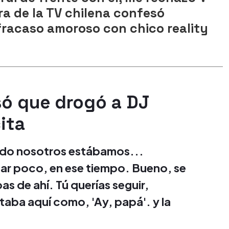
a de la TV chilena confesó
fracaso amoroso con chico reality
ó que drogó a DJ
ita
ando nosotros estábamos...
par poco, en ese tiempo. Bueno, se
as de ahí. Tú querías seguir,
staba aquí como, 'Ay, papá'. y la