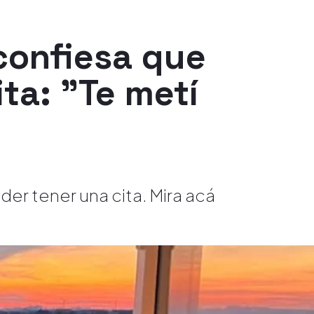
 confiesa que
ita: "Te metí
er tener una cita. Mira acá