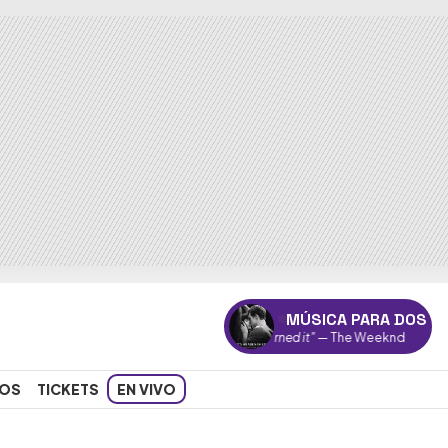
MÚSICA PARA DOS
"Earned it"
— The Weeknd
OS
TICKETS
EN VIVO