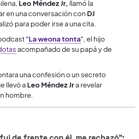
ilena,
Leo Méndez Jr,
llamó la
lar en una conversación con
DJ
izó para poder irse a una cita.
podcast "
La weona tonta
", el hijo
dotas
acompañado de su papá y de
 contara una confesión o un secreto
e llevó a
Leo Méndez Jr
a revelar
 un hombre.
ui de frente con él, me rechazó":