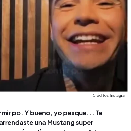
Créditos: Instagram
ormir po. Y bueno, yo pesque... Te
 arrendaste una Mustang super