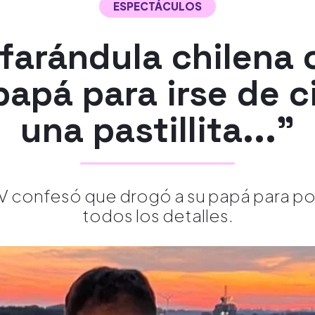
ESPECTÁCULOS
 farándula chilena
apá para irse de c
una pastillita..."
V confesó que drogó a su papá para pod
todos los detalles.