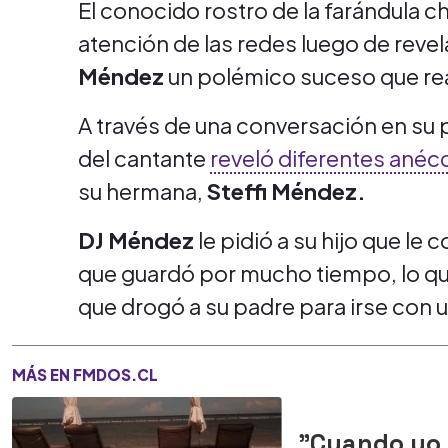
El conocido rostro de la farándula ch
atención de las redes luego de reve
Méndez
un polémico suceso que real
A través de una conversación en su 
del cantante
reveló diferentes anéc
su hermana,
Steffi Méndez.
DJ Méndez
le pidió a su hijo que le
que guardó por mucho tiempo, lo qu
que drogó a su padre para irse con
MÁS EN FMDOS.CL
"Cuando yo f