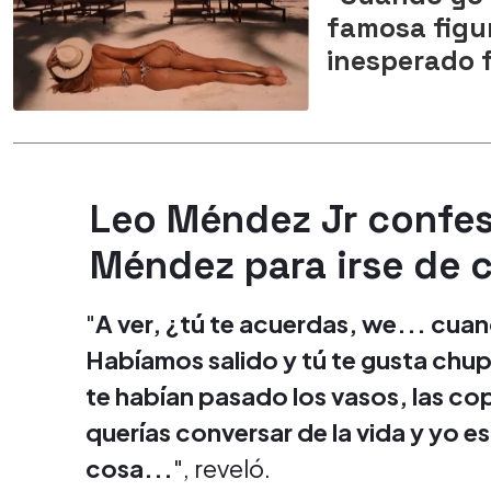
famosa figur
inesperado 
Leo Méndez Jr confes
Méndez para irse de c
"
A ver, ¿tú te acuerdas, we... cu
Habíamos salido y tú te gusta chu
te habían pasado los vasos, las cop
querías conversar de la vida y yo e
cosa...
", reveló.