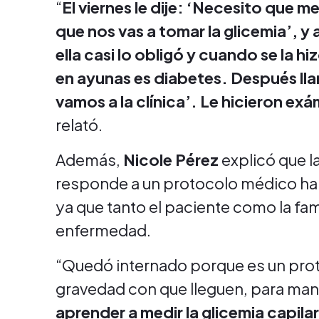
“
El viernes le dije: ‘Necesito que 
que nos vas a tomar la glicemia’, y 
ella casi lo obligó y cuando se la h
en ayunas es diabetes. Después llam
vamos a la clínica’. Le hicieron ex
relató.
Además,
Nicole Pérez
explicó que l
responde a un protocolo médico habi
ya que tanto el paciente como la fam
enfermedad.
“Quedó internado porque es un prot
gravedad con que lleguen, para man
aprender a medir la glicemia capila