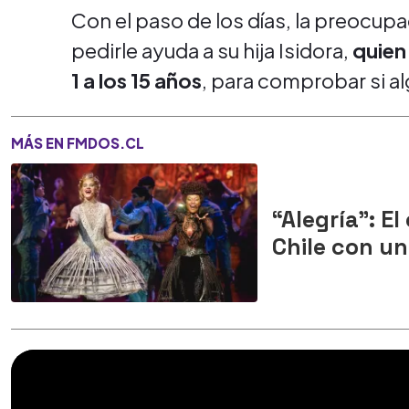
Con el paso de los días, la preocup
pedirle ayuda a su hija Isidora,
quien 
1 a los 15 años
, para comprobar si a
MÁS EN FMDOS.CL
“Alegría": El
Chile con u