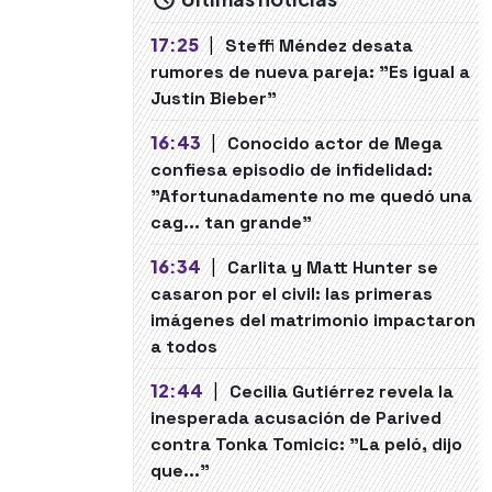
17:25
|
Steffi Méndez desata
rumores de nueva pareja: "Es igual a
Justin Bieber"
16:43
|
Conocido actor de Mega
confiesa episodio de infidelidad:
"Afortunadamente no me quedó una
cag... tan grande"
16:34
|
Carlita y Matt Hunter se
casaron por el civil: las primeras
imágenes del matrimonio impactaron
a todos
12:44
|
Cecilia Gutiérrez revela la
inesperada acusación de Parived
contra Tonka Tomicic: "La peló, dijo
que..."