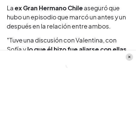
La
ex Gran Hermano Chile
aseguró que
hubo un episodio que marcó un antes y un
después en la relación entre ambos.
"Tuve una discusión con Valentina, con
Sofía y
lo que él hizo fue aliarse con ellas
y sentí que me aisló
, que no me apoyó",
explicó.