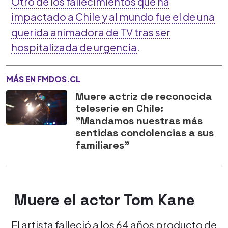
Otro de los fallecimientos que ha
impactado a Chile y al mundo fue el de una
querida animadora de TV tras ser
hospitalizada de urgencia
.
MÁS EN FMDOS.CL
Muere actriz de reconocida
teleserie en Chile:
"Mandamos nuestras más
sentidas condolencias a sus
familiares"
Muere el actor Tom Kane
El artista falleció a los 64 años producto de