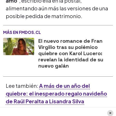
amo
”, escribió ella en la postal,
alimentando aún más las versiones de una
posible pedida de matrimonio.
MÁS EN FMDOS.CL
El nuevo romance de Fran
Virgilio tras su polémico
quiebre con Karol Lucero:
revelan la identidad de su
nuevo galán
Lee también:
A más de un año del
quiebre: el inesperado regalo navideño
de Raúl Peralta a Lisandra Silva