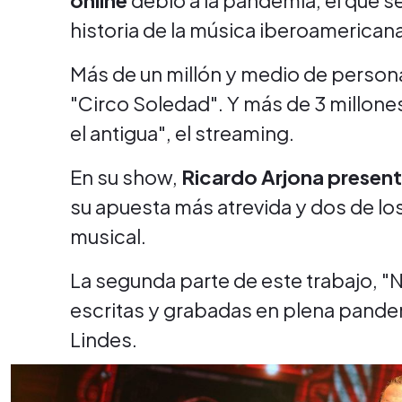
online
debio a la pandemia, el que se
historia de la música iberoamericana
Más de un millón y medio de personas
"Circo Soledad". Y más de 3 millon
el antigua", el streaming.
En su show,
Ricardo Arjona present
su apuesta más atrevida y dos de lo
musical.
La segunda parte de este trabajo, "
escritas y grabadas en plena pand
Lindes.