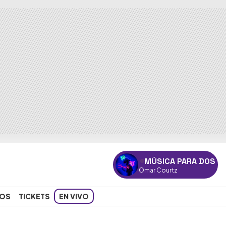
MÚSICA PARA DOS
"Koko"
— Omar Courtz
OS
TICKETS
EN VIVO