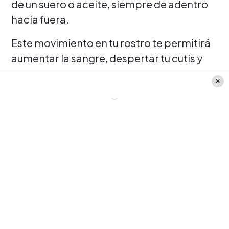
de un suero o aceite, siempre de adentro
hacia fuera.
Este movimiento en tu rostro te permitirá
aumentar la sangre, despertar tu cutis y
tener una piel iluminada.
Leer más:
Estas son la prendas que no
pueden faltar en tu clóset, si mides menos
de 1.60