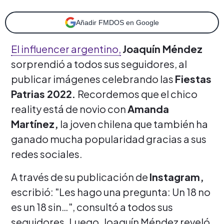
Añadir FMDOS en Google
El influencer argentino,
Joaquín Méndez
sorprendió a todos sus seguidores, al
publicar imágenes celebrando las
Fiestas
Patrias 2022.
Recordemos que el chico
reality está de novio con
Amanda
Martínez,
la joven chilena que también ha
ganado mucha popularidad gracias a sus
redes sociales.
A través de su publicación de
Instagram,
escribió: "Les hago una pregunta: Un 18 no
es un 18 sin…", consultó a todos sus
seguidores. Luego, Joaquín Méndez reveló