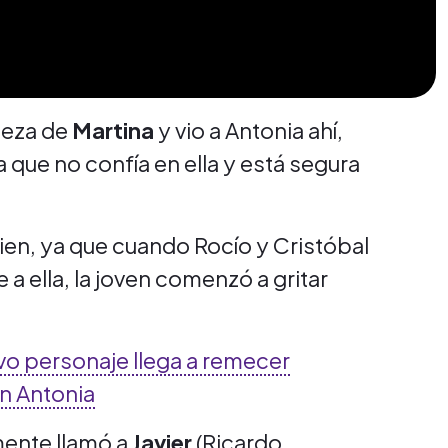
pieza de
Martina
y vio a Antonia ahí,
 que no confía en ella y está segura
ien, ya que cuando Rocío y Cristóbal
a ella, la joven comenzó a gritar
evo personaje llega a remecer
n Antonia
mente llamó a
Javier
(Ricardo