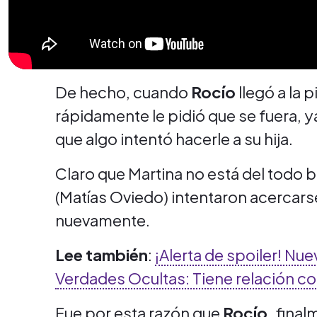
De hecho, cuando
Rocío
llegó a la 
rápidamente le pidió que se fuera, ya
que algo intentó hacerle a su hija.
Claro que Martina no está del todo b
(Matías Oviedo) intentaron acercarse 
nuevamente.
Lee también
:
¡Alerta de spoiler! Nu
Verdades Ocultas: Tiene relación co
Fue por esta razón que
Rocío,
final