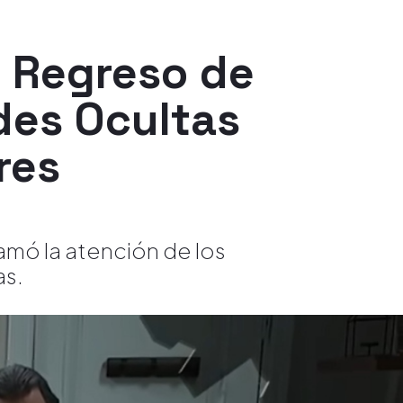
: Regreso de
des Ocultas
res
amó la atención de los
as.