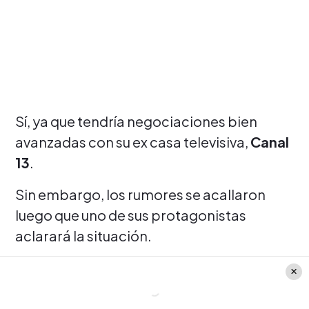
Sí, ya que tendría negociaciones bien
avanzadas con su ex casa televisiva,
Canal
13
.
Sin embargo, los rumores se acallaron
luego que uno de sus protagonistas
aclarará la situación.
Así, echando abajo este gran cambio en
las mañanas de
Mega
.