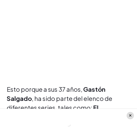
Esto porque a sus 37 años,
Gastón
Salgado
, ha sido parte del elenco de
diferentes series, tales como:
El
Reemplazante, Martín el hombre y la
leyenda, Juana Brava, Una historia
necesaria, La Cacería: Las Niñas de Alto