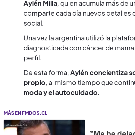
Aylén Milla
, quien acumula más de u
comparte cada día nuevos detalles de
social.
Una vez la argentina utilizó la plata
diagnosticada con cáncer de mama, 
perfil.
De esta forma,
Aylén concientiza s
propio
, al mismo tiempo que contin
moda y el autocuidado
.
MÁS EN FMDOS.CL
"Me he deja