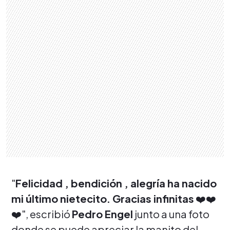
"
Felicidad , bendición , alegría ha nacido
mi último nietecito. Gracias infinitas
❤️❤️
❤️", escribió
Pedro Engel
junto a una foto
donde se puede apreciar la manito del