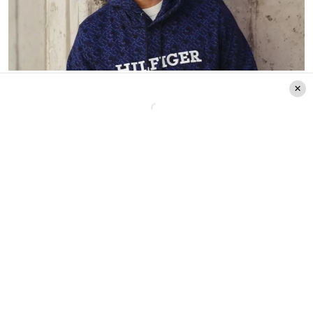
Créditos: Instagram Julián Elfenbein
Ambos animadores serían una buena
dupla para la conducción del Festival de
Viña 2025. Sin embargo, Mega planea
contratar a Julián para otros espacios
durante el año. Este punto es el que genera
conflicto debido a que el periodista
renovó su contrato con Chilevisión
durante inicios del 2024.
Este acuerdo
mantendría
a Julián