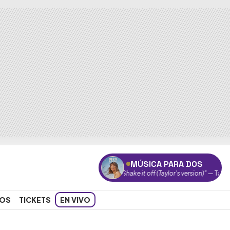
MÚSICA PARA DOS
"Shake it off (Taylor's version)"
— Taylor Swift
OS
TICKETS
EN VIVO