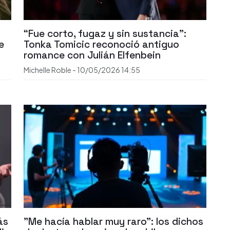
“Fue corto, fugaz y sin sustancia”:
e
Tonka Tomicic reconoció antiguo
romance con Julián Elfenbein
Michelle Roble
-
10/05/2026
14:55
ás
"Me hacía hablar muy raro": los dichos