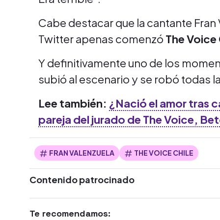
Cabe destacar que la cantante Fran 
Twitter apenas comenzó
The Voice 
Y definitivamente uno de los mome
subió al escenario y se robó todas la
Lee también:
¿Nació el amor tras c
pareja del jurado de The Voice, Be
FRAN VALENZUELA
THE VOICE CHILE
Contenido patrocinado
Te recomendamos: