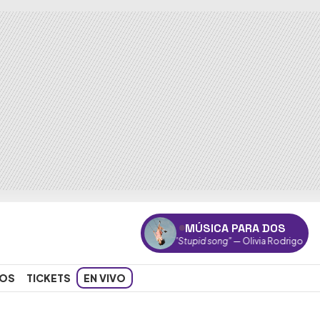
MÚSICA PARA DOS
"Stupid song"
— Olivia Rodrigo
OS
TICKETS
EN VIVO