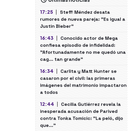
17:25
|
Steffi Méndez desata
rumores de nueva pareja: "Es igual a
Justin Bieber"
16:43
|
Conocido actor de Mega
confiesa episodio de infidelidad:
"Afortunadamente no me quedó una
cag... tan grande"
16:34
|
Carlita y Matt Hunter se
casaron por el civil: las primeras
imágenes del matrimonio impactaron
a todos
12:44
|
Cecilia Gutiérrez revela la
inesperada acusación de Parived
contra Tonka Tomicic: "La peló, dijo
que..."