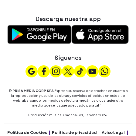
Descarga nuestra app
Síguenos
©
PRISA MEDIA CORP SPA
Expresa su reserva de derechos en cuanto a
la reproducción y uso de las obras y servicios ofrecidos en este sitio
web, abarcando los medios de lectura mecánica o cualquier otro
medio que se juzgue adecuado para tal fin.
Producción musical Cadena Ser, España 2026.
Política de Cookies
Política de privacidad
Aviso Legal
Co