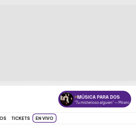
MÚSICA PARA DOS
"Tu misterioso alguien"
— Miranda!
OS
TICKETS
EN VIVO