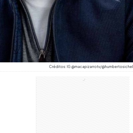
Créditos: IG @macapizarrotv/@humbertosichel