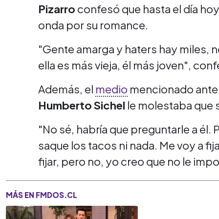
Pizarro
confesó que hasta el día ho
onda por su romance.
"Gente amarga y haters hay miles, no
ella es más vieja, él más joven", con
Además, el
medio
mencionado anteri
Humberto Sichel
le molestaba que s
"No sé, habría que preguntarle a él
saque los tacos ni nada. Me voy a fija
fijar, pero no, yo creo que no le im
MÁS EN FMDOS.CL