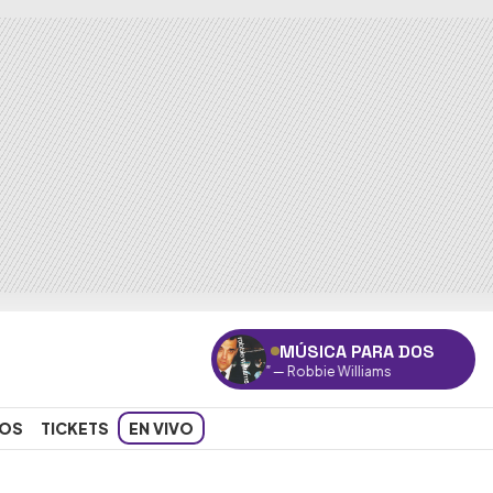
MÚSICA PARA DOS
"She's the one"
— Robbie Williams
OS
TICKETS
EN VIVO