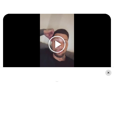
Luego, agregó: “Quiero decirle que es una
persona muy fuerte, una flor de madre,
una excelente mujer, una bonita persona
por fuera pero mucho más por dentro”.