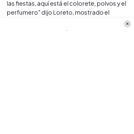
las fiestas, aquí está el colorete, polvos y el
perfumero" dijo Loreto, mostrado el
pequeño bolso.
Pero esto no fue lo único, ya que la actriz
de Amores de Mercado, también mostró
una pequeña parte de la colección de
bolitas que tiene en su casa.
MÁS EN FMDOS.CL
Trinidad Neira desata
rumores de romance con
cantante urbano